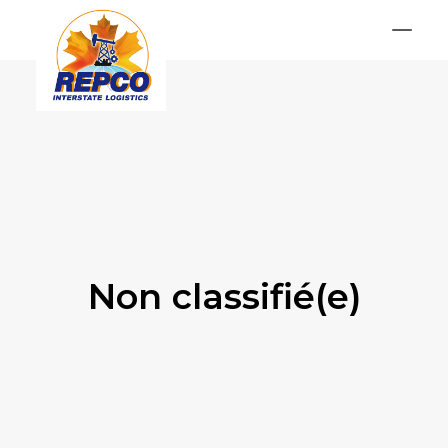
Services
Contact
OBTENIR UNE OFFRE
Non classifié(e)
Lun – Ven 9.00 – 19.00
info@repco-Interstate-logistics.com